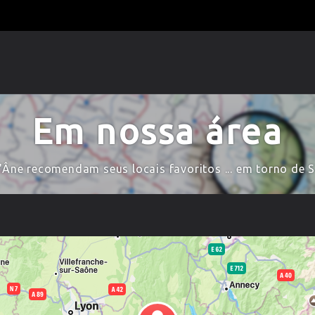
Em nossa área
l'Âne recomendam seus locais favoritos ... em torno d