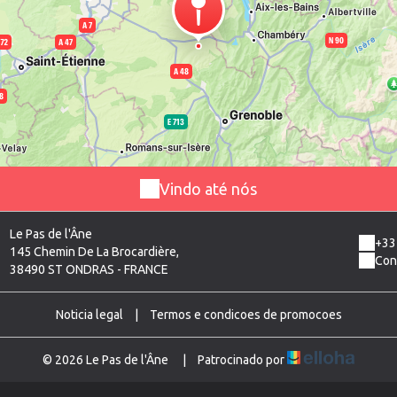
Vindo até nós
Le Pas de l'Âne
+33
145 Chemin De La Brocardière,
Con
38490 ST ONDRAS - FRANCE
Noticia legal
|
Termos e condicoes de promocoes
© 2026 Le Pas de l'Âne
|
Patrocinado por