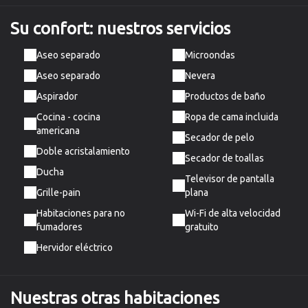
Su confort:
nuestros servicios
Aseo separado
Microondas
Aseo separado
Nevera
Aspirador
Productos de baño
Cocina - cocina
Ropa de cama incluida
americana
Secador de pelo
Doble acristalamiento
Secador de toallas
Ducha
Televisor de pantalla
Grille-pain
plana
Habitaciones para no
Wi-Fi de alta velocidad
fumadores
gratuito
Hervidor eléctrico
Nuestras otras habitaciones