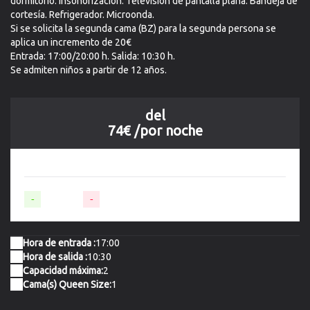
dormitorio. Insonorización. Televisión de pantalla plana. Bandeja de
cortesía. Refrigerador. Microonda.
Si se solicita la segunda cama (BZ) para la segunda persona se
aplica un incremento de 20€
Entrada: 17:00/20:00 h. Salida: 10:30 h.
Se admiten niños a partir de 12 años.
del
74€
/por noche
-
Disponible
-
No disponible
Hora de entrada :
17:00
Hora de salida :
10:30
Capacidad máxima:
2
Cama(s) Queen Size:
1