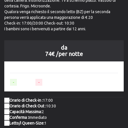
della camera. Insonorizzazione. Tv a schermo piatto. Vassoio di
cortesia. Frigo. Microonde.
Qualora venga richiesto il secondo letto (BZ) per la seconda
persona verrà applicata una maggiorazione di € 20
Check-in: 17:00/20:00 Check-out: 10:30
I bambini sono i benvenuti a partire dai 12 anni.
da
74€
/per notte
-
Disponibile
-
Non disponibile
Orario di Check-in :
17:00
Orario di Check Out :
10:30
Capacità Massima:
2
Conferma :
Immediato
Letto/i Queen-Size:
1