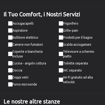
Il Tuo Comfort,
i Nostri Servizi
Asciugacapelli
Frigorifero
Aspiratore
Grille-pain
Bollitore elettrico
Prodotti per il bagno
Camere non fumatori
Scalda asciugamani
Coperte e biancheria
Televisore a schermo
incluse
piatto
Cucina - angolo cottura
Toilette separata
Doccia
WC separato
Doppi vetri
Wi-Fi gratuito ad alta
velocità
Forno microonde
Le nostre altre stanze