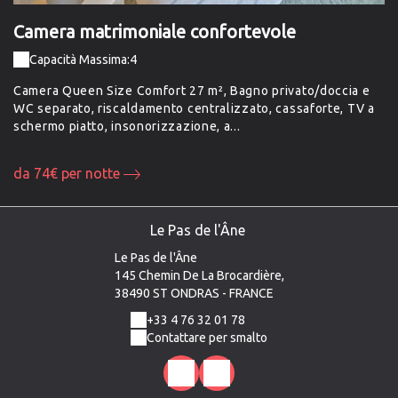
Camera matrimoniale confortevole
C
Capacità Massima:4
Camera Queen Size Comfort 27 m², Bagno privato/doccia e
Ca
WC separato, riscaldamento centralizzato, cassaforte, TV a
WC
schermo piatto, insonorizzazione, a...
sc
da 74€ per notte
d
Le Pas de l'Âne
Le Pas de l'Âne
145 Chemin De La Brocardière,
38490 ST ONDRAS - FRANCE
+33 4 76 32 01 78
Contattare per smalto