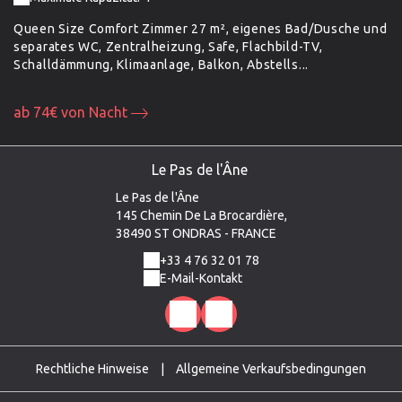
Queen Size Comfort Zimmer 27 m², eigenes Bad/Dusche und
Su
separates WC, Zentralheizung, Safe, Flachbild-TV,
un
Schalldämmung, Klimaanlage, Balkon, Abstells...
Sc
ab 74€ von Nacht
a
Le Pas de l'Âne
Le Pas de l'Âne
145 Chemin De La Brocardière,
38490 ST ONDRAS - FRANCE
+33 4 76 32 01 78
E-Mail-Kontakt
Rechtliche Hinweise
|
Allgemeine Verkaufsbedingungen