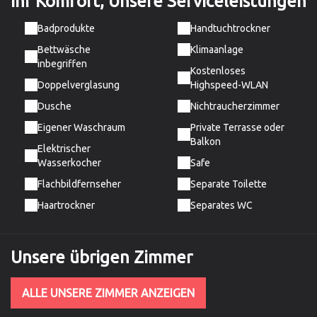
Ihr Komfort,
Unsere Serviceleistungen
Badprodukte
Handtuchtrockner
Bettwäsche
Klimaanlage
inbegriffen
Kostenloses
Doppelverglasung
Highspeed-WLAN
Dusche
Nichtraucherzimmer
Eigener Waschraum
Private Terrasse oder
Balkon
Elektrischer
Wasserkocher
Safe
Flachbildfernseher
Separate Toilette
Haartrockner
Separates WC
Unsere übrigen Zimmer
ALLE UNSERE ZIMMER ANZEIGEN