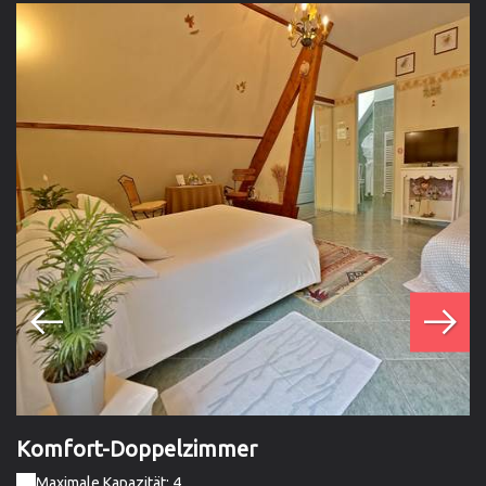
Komfort-Doppelzimmer
S
Maximale Kapazität: 4